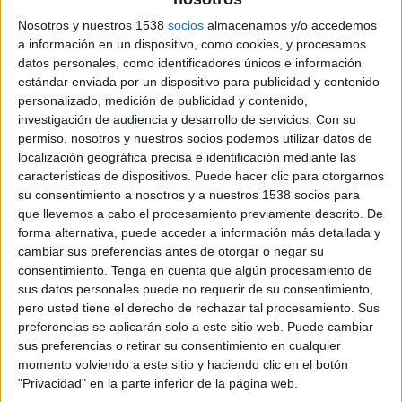
FC Barcelona
Nosotros y nuestros 1538
socios
almacenamos y/o accedemos
Real Madrid
a información en un dispositivo, como cookies, y procesamos
Flow
datos personales, como identificadores únicos e información
estándar enviada por un dispositivo para publicidad y contenido
Jueves, 8/1/2026
personalizado, medición de publicidad y contenido,
investigación de audiencia y desarrollo de servicios.
Con su
15:00
Supercopa de España
permiso, nosotros y nuestros socios podemos utilizar datos de
Semifinales
localización geográfica precisa e identificación mediante las
características de dispositivos. Puede hacer clic para otorgarnos
At. Madrid
su consentimiento a nosotros y a nuestros 1538 socios para
Real Madrid
que llevemos a cabo el procesamiento previamente descrito. De
Flow
forma alternativa, puede acceder a información más detallada y
cambiar sus preferencias antes de otorgar o negar su
Miércoles, 7/1/2026
consentimiento.
Tenga en cuenta que algún procesamiento de
sus datos personales puede no requerir de su consentimiento,
15:00
Supercopa de España
pero usted tiene el derecho de rechazar tal procesamiento. Sus
Semifinales
preferencias se aplicarán solo a este sitio web. Puede cambiar
sus preferencias o retirar su consentimiento en cualquier
FC Barcelona
momento volviendo a este sitio y haciendo clic en el botón
Athletic Club
"Privacidad" en la parte inferior de la página web.
Flow