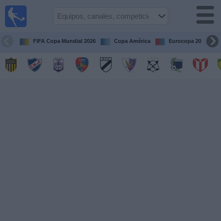
Fútbol
en vivo
Uruguay
FIFA Copa Mundial 2026
Copa América
Eurocopa 2028
Guía de
Partidos
Televisados
Próximos
Partidos
Equipos
Competiciones
Canales
Otros
Deportes