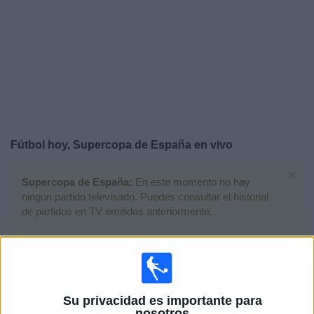
Noticias
Widget
Fútbol hoy, Supercopa de España en vivo
×
Supercopa de España:
En este momento no hay
ningún partido televisado. Puedes consultar el historial
de partidos en TV emitidos anteriormente.
Domingo, 11/1/2026
15:00
Supercopa de España
Final
Su privacidad es importante para
nosotros