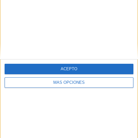
At. Madrid
4 (20%)
Sevilla FC
2 (10%)
Ver ranking completo
Ranking equipos por nº de partidos en abierto
Ver ranking completo
ACEPTO
Ranking equipos por nº de partidos Local
MÁS OPCIONES
Real Madrid
7 (35%)
FC Barcelona
6 (30%)
At. Madrid
3 (15%)
Athletic Club
2 (10%)
Sevilla FC
1 (5%)
Ver ranking completo