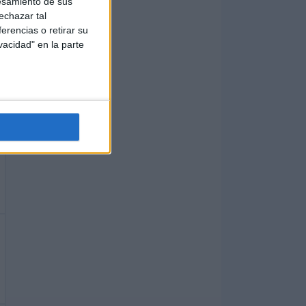
esamiento de sus
echazar tal
erencias o retirar su
vacidad" en la parte