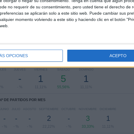
e otorgar o negar su consentimiento.
Tenga en cuenta que algún proc
de no requerir de su consentimiento, pero usted tiene el derecho de r
FA Cup
7 (77,78%)
referencias se aplicarán solo a este sitio web. Puede cambiar sus pref
EFL Carabao Cup
2 (22,22%)
alquier momento volviendo a este sitio y haciendo clic en el botón "Pri
 web.
Ver ranking completo
ÁS OPCIONES
ACEPTO
PARTIDOS POR DÍA DE LA SEMANA
OLES
JUEVES
VIERNES
SÁBADO
DOMINGO
-
1
5
1
2%
- %
11,11%
55,56%
11,11%
Nº DE PARTIDOS POR MES
JUNIO
JULIO
AGOSTO
SEPTIEMBRE
OCTUBRE
NOVIEMBRE
DICIEMBRE
-
-
-
2
-
3
1
- %
- %
- %
22,22%
- %
33,33%
11,11%