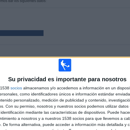
emos dar los siguientes datos:
PARTIDOS
DÍAS
TOTAL
%)
9
3970
2
CONSECUTIVOS
SIN PARTIDO
CANALES TV
Su privacidad es importante para nosotros
DE PAGO
GRATUÍTO
s 1538
socios
almacenamos y/o accedemos a información en un disposit
sonales, como identificadores únicos e información estándar enviada 
TOTAL
MÁXIMO
TOTAL
ntenido personalizado, medición de publicidad y contenido, investigaci
2
1
9
os.
Con su permiso, nosotros y nuestros socios podemos utilizar datos 
identificación mediante las características de dispositivos. Puede hacer
COMPETICIONES
VS Darlington
RIVALES
ntimiento a nosotros y a nuestros 1538 socios para que llevemos a ca
. De forma alternativa, puede acceder a información más detallada y 
RANKING POR COMPETICIONES