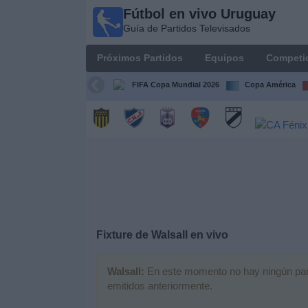
Fútbol en vivo Uruguay
Fútbol
Guía de Partidos Televisados
en vivo
Uruguay
Próximos Partidos
Equipos
Competi
Guía de
Partidos
FIFA Copa Mundial 2026
Copa América
Televisados
Próximos
Partidos
Equipos
Competiciones
Fixture de
Walsall
en vivo
Canales
Walsall:
En este momento no hay ningún parti
emitidos anteriormente.
Otros
Deportes