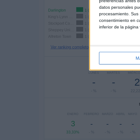
preferencias antes d
datos personales pue
Darlington
1 (11,11%)
procesamiento. Sus p
King's Lynn Town
1 (11,11%)
consentimiento en cu
Stockport County
1 (11,11%)
inferior de la página
Sheppey United
1 (11,11%)
Alfreton Town
1 (11,11%)
Ver ranking completo
M
Nº DE 
LUNES
MARTES
MIÉRC
-
-
2
- %
- %
22,2
ENERO
FEBRERO
MARZO
ABRIL
MAYO
3
-
-
-
-
33,33%
- %
- %
- %
- %