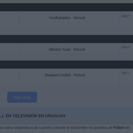
Star+
Southampton
Walsall
Star+
Alfreton Town
Walsall
Star+
Sheppey United
Walsall
Más días
LL EN TELEVISIÓN EN URUGUAY
s datos estadísticos de cuándo y dónde se transmiten los partidos de
Fútbol
del