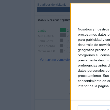
8 partidos de visitante
47,06%
RANKING POR EQUIPOS
Nosotros y nuestro
Lanús
2 (11,76%)
procesamos datos per
San Luis FC
2 (11,76%)
para publicidad y co
Ferro Carril Oeste Femenino
1 (5,88%)
desarrollo de servici
San Lorenzo Femenino
1 (5,88%)
geográfica precisa e 
Gimnasia LP Femenino
1 (5,88%)
otorgarnos su conse
Ver ranking completo
previamente descrito
preferencias antes d
datos personales pue
Nº DE 
procesamiento. Sus p
LUNES
MARTES
MIÉRC
consentimiento en cu
1
-
inferior de la página
5,88%
- %
11,