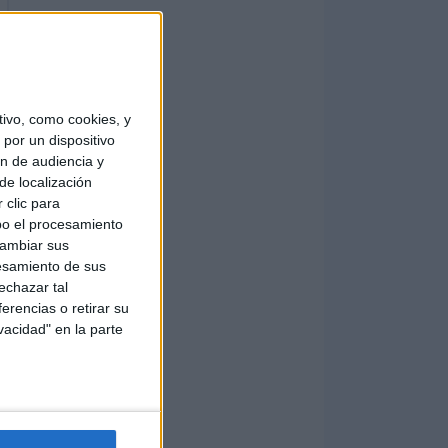
ivo, como cookies, y
por un dispositivo
ón de audiencia y
de localización
 clic para
bo el procesamiento
cambiar sus
esamiento de sus
echazar tal
erencias o retirar su
vacidad" en la parte