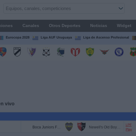
ciones
Canales
Otros Deportes
Noticias
Widget
Eurocopa 2028
Liga AUF Uruguaya
Liga de Ascenso Profesional
n vivo
LPF
Boca Juniors Femenino
Newell's Old Boys Femenino
Play