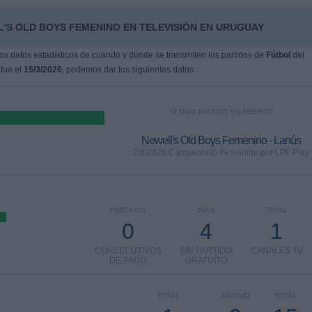
L'S OLD BOYS FEMENINO EN TELEVISIÓN EN URUGUAY
s datos estadísticos de cuándo y dónde se transmiten los partidos de
Fútbol
del
 fue el
15/3/2026
, podemos dar los siguientes datos:
ÚLTIMO PARTIDO EN ABIERTO
Newell's Old Boys Femenino - Lanús
2/8/2026 Campeonato Femenino por LPF Play
PARTIDOS
DÍAS
TOTAL
0
4
1
CONSECUTIVOS
SIN PARTIDO
CANALES TV
DE PAGO
GRATUÍTO
TOTAL
MÁXIMO
TOTAL