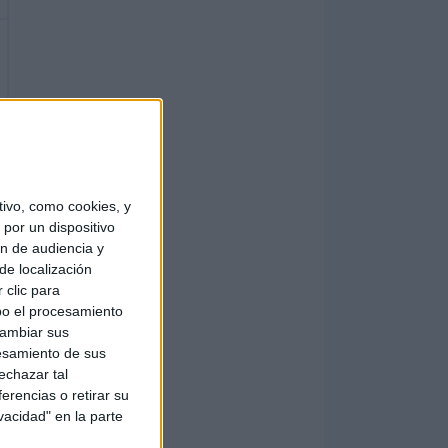
ivo, como cookies, y
por un dispositivo
ón de audiencia y
de localización
 clic para
bo el procesamiento
cambiar sus
esamiento de sus
echazar tal
erencias o retirar su
vacidad" en la parte