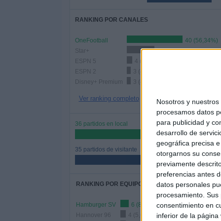
RANKING POR CANALES
OneFootball
40 (56,34%)
Star+
20 (28,17%)
ESPN 5
4 (5,63%)
ESPN 2
3 (4,23%)
Disney+ Premium
3 (4,23%)
Ver ranking completo
Nosotros y nuestro
procesamos datos per
para publicidad y co
36 partidos en local
desarrollo de servici
50,7%
geográfica precisa e 
35 partidos de visitante
otorgarnos su conse
49,3%
previamente descrito
preferencias antes d
datos personales pue
RANKING POR EQUIPOS
procesamiento. Sus p
consentimiento en cu
Hamburger SV
6 (8,45%)
inferior de la página
Hannover 96
4 (5,63%)