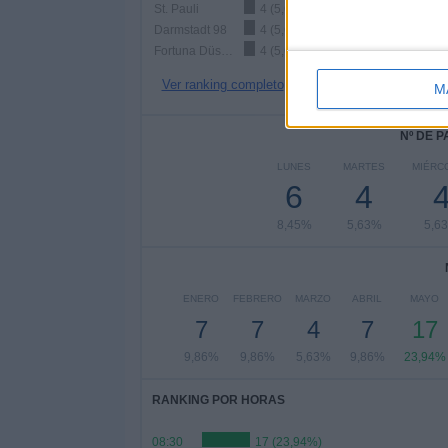
St. Pauli
4 (5,63%)
Darmstadt 98
4 (5,63%)
Fortuna Düsseldorf
4 (5,63%)
Ver ranking completo
M
Nº DE 
LUNES
MARTES
MIÉRC
6
4
8,45%
5,63%
5,6
ENERO
FEBRERO
MARZO
ABRIL
MAYO
7
7
4
7
17
9,86%
9,86%
5,63%
9,86%
23,94%
RANKING POR HORAS
08:30
17 (23,94%)