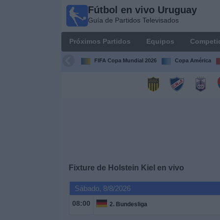
Fútbol en vivo Uruguay
Fútbol
Guía de Partidos Televisados
en vivo
Uruguay
Próximos Partidos
Equipos
Competi
Guía de
Partidos
FIFA Copa Mundial 2026
Copa América
Televisados
Próximos
Partidos
Equipos
Competiciones
Fixture de
Holstein Kiel
en vivo
Canales
Sábado, 8/8/2026
08:00
2. Bundesliga
Otros
Deportes