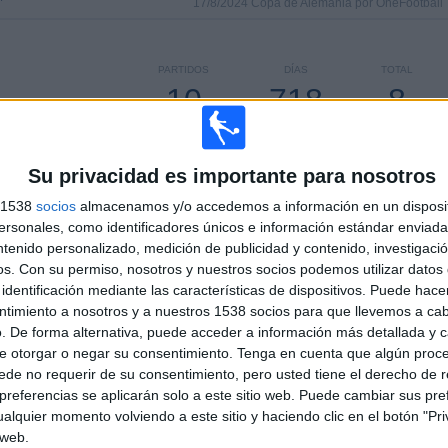
17/8/2024 Copa de Alemania por OneFootball
PARTIDOS
DÍAS
TOTAL
10
718
8
CONSECUTIVOS
SIN PARTIDO
CANALES TV
DE PAGO
GRATUÍTO
Su privacidad es importante para nosotros
s 1538
socios
almacenamos y/o accedemos a información en un disposit
sonales, como identificadores únicos e información estándar enviada 
ntenido personalizado, medición de publicidad y contenido, investigaci
TOTAL
MÁXIMO
TOTAL
os.
Con su permiso, nosotros y nuestros socios podemos utilizar datos 
3
6
33
identificación mediante las características de dispositivos. Puede hacer
ntimiento a nosotros y a nuestros 1538 socios para que llevemos a ca
COMPETICIONES
VS Hamburger
RIVALES
. De forma alternativa, puede acceder a información más detallada y 
SV
e otorgar o negar su consentimiento.
Tenga en cuenta que algún proc
de no requerir de su consentimiento, pero usted tiene el derecho de r
RANKING POR COMPETICIONES
referencias se aplicarán solo a este sitio web. Puede cambiar sus pref
alquier momento volviendo a este sitio y haciendo clic en el botón "Pri
2. Bundesliga
57 (80,28%)
 web.
Bundesliga
10 (14,08%)