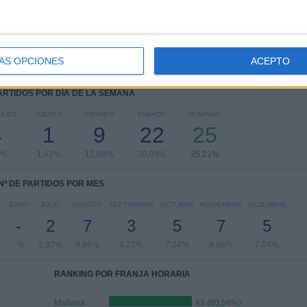
Copa de Alemania
4 (5,63%)
Ver ranking completo
ÁS OPCIONES
ACEPTO
PARTIDOS POR DÍA DE LA SEMANA
OLES
JUEVES
VIERNES
SÁBADO
DOMINGO
4
1
9
22
25
3%
1,41%
12,68%
30,99%
35,21%
Nº DE PARTIDOS POR MES
JUNIO
JULIO
AGOSTO
SEPTIEMBRE
OCTUBRE
NOVIEMBRE
DICIEMBRE
-
2
7
3
5
7
5
- %
2,82%
9,86%
4,23%
7,04%
9,86%
7,04%
RANKING POR FRANJA HORARIA
Mañana
43 (60,56%)