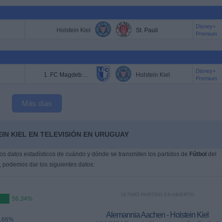
Disney+
Holstein Kiel
St. Pauli
Premium
Disney+
1. FC Magdeburg
Holstein Kiel
Premium
Más días
IN KIEL EN TELEVISIÓN EN URUGUAY
s datos estadísticos de cuándo y dónde se transmiten los partidos de
Fútbol
del
, podemos dar los siguientes datos:
ÚLTIMO PARTIDO EN ABIERTO
56,34%
Alemannia Aachen - Holstein Kiel
,66%