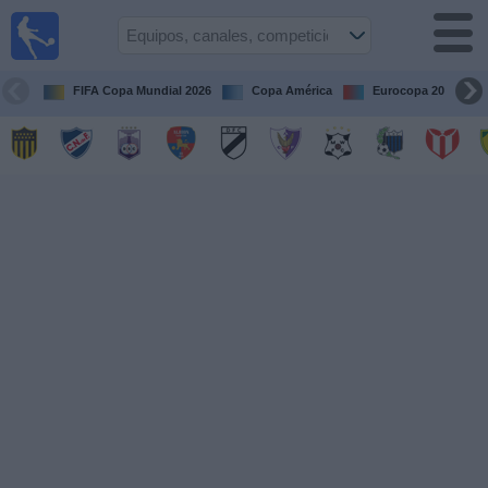
Fútbol
en vivo
Uruguay
FIFA Copa Mundial 2026
Copa América
Eurocopa 2028
Guía de
Partidos
Televisados
Próximos
Partidos
Equipos
Competiciones
Canales
Otros
Deportes