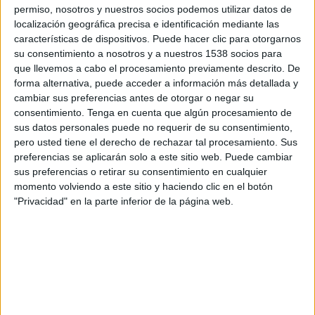
18:00
Primera Nacional Argentina
permiso, nosotros y nuestros socios podemos utilizar datos de
localización geográfica precisa e identificación mediante las
Godoy Cruz
características de dispositivos. Puede hacer clic para otorgarnos
su consentimiento a nosotros y a nuestros 1538 socios para
Deportivo Maipú
que llevemos a cabo el procesamiento previamente descrito. De
LPF Play
forma alternativa, puede acceder a información más detallada y
cambiar sus preferencias antes de otorgar o negar su
Viernes, 21/8/2026
consentimiento.
Tenga en cuenta que algún procesamiento de
sus datos personales puede no requerir de su consentimiento,
15:00
Primera Nacional Argentina
pero usted tiene el derecho de rechazar tal procesamiento. Sus
preferencias se aplicarán solo a este sitio web. Puede cambiar
Acassuso
sus preferencias o retirar su consentimiento en cualquier
Godoy Cruz
momento volviendo a este sitio y haciendo clic en el botón
LPF Play
"Privacidad" en la parte inferior de la página web.
Más días
DATOS ESTADÍSTICOS DEL EQUIPO GODOY CRUZ EN
TELEVISIÓN EN URUGUAY