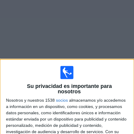
Noticias
Widget
Fixture de
Godoy Cruz
en vivo
Mañana domingo, 9/8/2026
16:30
Primera Nacional Argentina
Su privacidad es importante para
nosotros
Godoy Cruz
Nosotros y nuestros 1538
socios
almacenamos y/o accedemos
Chaco For Ever
a información en un dispositivo, como cookies, y procesamos
LPF Play
datos personales, como identificadores únicos e información
estándar enviada por un dispositivo para publicidad y contenido
personalizado, medición de publicidad y contenido,
Sábado, 15/8/2026
investigación de audiencia y desarrollo de servicios.
Con su