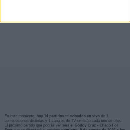
En este momento,
hay 14 partidos televisados en vivo
de 1
competiciones distintas y 1 canales de TV emitirán cada uno de ellos.
El próximo partido que podrás ver será el
Godoy Cruz - Chaco For
Ever
que se disputará el próximo
domingo, 9 de agosto de 2026 a las