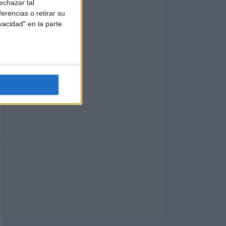
echazar tal
erencias o retirar su
vacidad" en la parte