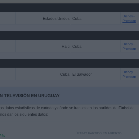
Disney+
Estados Unidos
Cuba
Premium
Disney+
Haití
Cuba
Premium
Disney+
Cuba
El Salvador
Premium
N TELEVISIÓN EN URUGUAY
s datos estadísticos de cuándo y dónde se transmiten los partidos de
Fútbol
del
mos dar los siguientes datos:
ÚLTIMO PARTIDO EN ABIERTO
68%