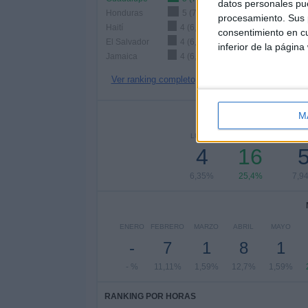
datos personales pue
Honduras
5 (7,94%)
procesamiento. Sus p
Haití
4 (6,35%)
consentimiento en cu
El Salvador
4 (6,35%)
inferior de la página
Jamaica
4 (6,35%)
Ver ranking completo
Nº DE 
M
LUNES
MARTES
MIÉRC
4
16
6,35%
25,4%
7,9
ENERO
FEBRERO
MARZO
ABRIL
MAYO
-
7
1
8
1
- %
11,11%
1,59%
12,7%
1,59%
RANKING POR HORAS