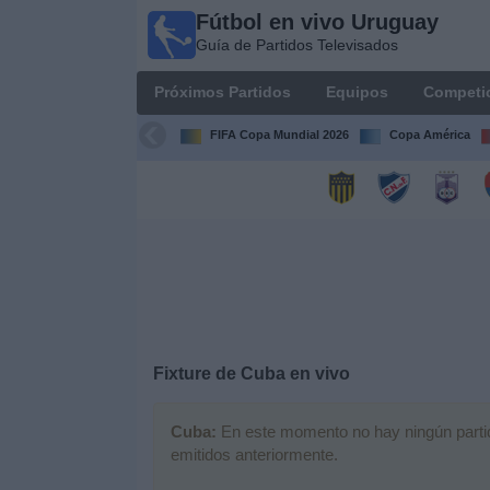
Fútbol en vivo Uruguay
Fútbol
Guía de Partidos Televisados
en vivo
Uruguay
Próximos Partidos
Equipos
Competi
Guía de
Partidos
FIFA Copa Mundial 2026
Copa América
Televisados
Próximos
Partidos
Equipos
Competiciones
Fixture de
Cuba
en vivo
Canales
Cuba:
En este momento no hay ningún partido
emitidos anteriormente.
Otros
Deportes