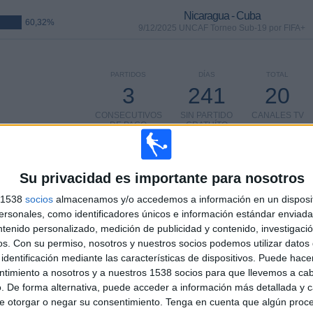
Nicaragua - Cuba
60,32%
9/12/2025 UNCAF Torneo Sub-19 por FIFA+
PARTIDOS
DÍAS
TOTAL
3
241
20
CONSECUTIVOS
SIN PARTIDO
CANALES TV
DE PAGO
GRATUÍTO
Su privacidad es importante para nosotros
s 1538
socios
almacenamos y/o accedemos a información en un disposit
TOTAL
MÁXIMO
TOTAL
sonales, como identificadores únicos e información estándar enviada 
16
5
33
ntenido personalizado, medición de publicidad y contenido, investigaci
os.
Con su permiso, nosotros y nuestros socios podemos utilizar datos 
COMPETICIONES
VS Guadalupe
RIVALES
identificación mediante las características de dispositivos. Puede hacer
ntimiento a nosotros y a nuestros 1538 socios para que llevemos a ca
RANKING POR COMPETICIONES
. De forma alternativa, puede acceder a información más detallada y 
e otorgar o negar su consentimiento.
Tenga en cuenta que algún proc
CONCACAF Nations League
12 (19,05%)