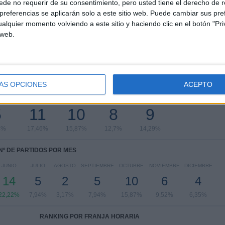
de no requerir de su consentimiento, pero usted tiene el derecho de r
CONCACAF U20
11 (17,46%)
referencias se aplicarán solo a este sitio web. Puede cambiar sus pref
CONCACAF Women's U17
5 (7,94%)
alquier momento volviendo a este sitio y haciendo clic en el botón "Pri
CONCACAF U17
4 (6,35%)
 web.
CONCACAF Women's U20
4 (6,35%)
Ver ranking completo
PARTIDOS POR DÍA DE LA SEMANA
ÁS OPCIONES
ACEPTO
OLES
JUEVES
VIERNES
SÁBADO
DOMINGO
5
11
10
8
9
4%
17,46%
15,87%
12,7%
14,29%
Nº DE PARTIDOS POR MES
JUNIO
JULIO
AGOSTO
SEPTIEMBRE
OCTUBRE
NOVIEMBRE
DICIEMBRE
14
5
2
5
10
6
4
22,22%
7,94%
3,17%
7,94%
15,87%
9,52%
6,35%
RANKING POR FRANJA HORARIA