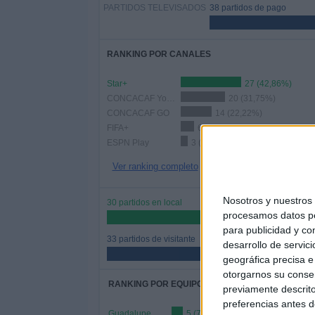
PARTIDOS TELEVISADOS
38 partidos de pago
RANKING POR CANALES
Star+
27 (42,86%)
CONCACAF YouTube
20 (31,75%)
CONCACAF GO
14 (22,22%)
FIFA+
6 (9,52%)
ESPN Play
3 (4,76%)
Ver ranking completo
Nosotros y nuestro
30 partidos en local
procesamos datos per
47,62%
para publicidad y co
33 partidos de visitante
desarrollo de servici
52,38%
geográfica precisa e 
otorgarnos su conse
RANKING POR EQUIPOS
previamente descrito
preferencias antes d
Guadalupe
5 (7,94%)