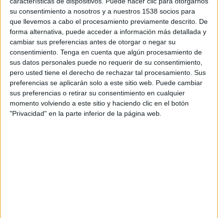
características de dispositivos. Puede hacer clic para otorgarnos
DATOS ESTADÍSTICOS DEL EQUIPO CANADÁ EN
su consentimiento a nosotros y a nuestros 1538 socios para
TELEVISIÓN EN URUGUAY
que llevemos a cabo el procesamiento previamente descrito. De
forma alternativa, puede acceder a información más detallada y
A fecha de hoy
5/8/2026
y desde que esta web recoge los datos
cambiar sus preferencias antes de otorgar o negar su
estadísticos de cuándo y dónde se transmiten los partidos de
Fútbol
del
consentimiento.
Tenga en cuenta que algún procesamiento de
equipo
Canadá
en
Uruguay
, que fue el
7/6/2015
, podemos dar los
sus datos personales puede no requerir de su consentimiento,
siguientes datos:
pero usted tiene el derecho de rechazar tal procesamiento. Sus
preferencias se aplicarán solo a este sitio web. Puede cambiar
170
sus preferencias o retirar su consentimiento en cualquier
momento volviendo a este sitio y haciendo clic en el botón
PARTIDOS TELEVISADOS
"Privacidad" en la parte inferior de la página web.
56 partidos en abierto
32,94%
114 partidos de pago
67,06%
ÚLTIMO PARTIDO EN ABIERTO
Canadá - Marruecos
4/7/2026 FIFA Copa Mundial 2026 por DSports, DGO, Paramount+, DAZN,
DIRECTV 4K, AUF.TV