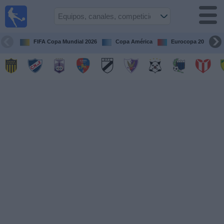
Fútbol
en vivo
Uruguay
FIFA Copa Mundial 2026
Copa América
Eurocopa 2028
Guía de
Partidos
Televisados
Próximos
Partidos
Equipos
Competiciones
Canales
Otros
Deportes