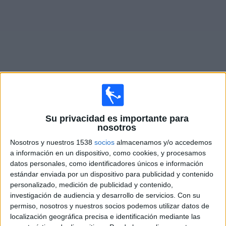
Noticias
Widget
Fixture de
Canadá
en vivo
Su privacidad es importante para
Partidos de hoy miércoles, 5/8/2026
nosotros
19:30
Nosotros y nuestros 1538
socios
almacenamos y/o accedemos
CONCACAF U20
a información en un dispositivo, como cookies, y procesamos
1/4 de Final
datos personales, como identificadores únicos e información
Canadá
estándar enviada por un dispositivo para publicidad y contenido
personalizado, medición de publicidad y contenido,
Jamaica
investigación de audiencia y desarrollo de servicios.
Con su
Disney+ Premium
permiso, nosotros y nuestros socios podemos utilizar datos de
localización geográfica precisa e identificación mediante las