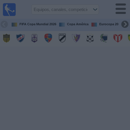
Fútbol
en vivo
Uruguay
FIFA Copa Mundial 2026
Copa América
Eurocopa 2028
Guía de
Partidos
Televisados
Próximos
Partidos
Equipos
Competiciones
Canales
Otros
Deportes