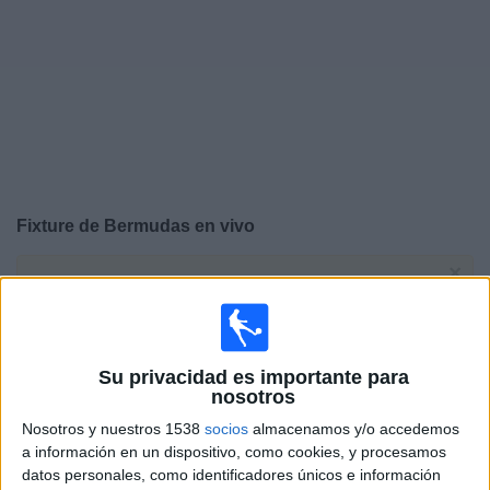
Noticias
Widget
Fixture de
Bermudas
en vivo
×
Bermudas:
En este momento no hay ningún partido
televisado. Puedes consultar el historial de partidos en
TV emitidos anteriormente.
Su privacidad es importante para
Martes, 14/10/2025
nosotros
21:00
Nosotros y nuestros 1538
socios
almacenamos y/o accedemos
FIFA Copa Mundial 2026
a información en un dispositivo, como cookies, y procesamos
Eliminatorias CONCACAF
datos personales, como identificadores únicos e información