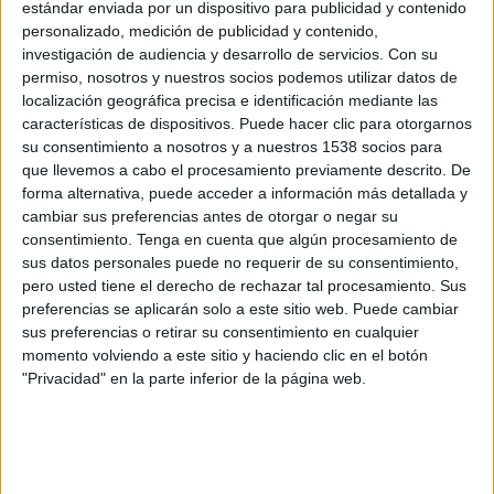
Jamaica
estándar enviada por un dispositivo para publicidad y contenido
personalizado, medición de publicidad y contenido,
Bermudas
investigación de audiencia y desarrollo de servicios.
Con su
CONCACAF GO
CONCACAF YouTube
permiso, nosotros y nuestros socios podemos utilizar datos de
localización geográfica precisa e identificación mediante las
Viernes, 10/10/2025
características de dispositivos. Puede hacer clic para otorgarnos
su consentimiento a nosotros y a nuestros 1538 socios para
19:00
FIFA Copa Mundial 2026
que llevemos a cabo el procesamiento previamente descrito. De
Eliminatorias CONCACAF
forma alternativa, puede acceder a información más detallada y
cambiar sus preferencias antes de otorgar o negar su
Bermudas
consentimiento.
Tenga en cuenta que algún procesamiento de
Trinidad y Tobago
sus datos personales puede no requerir de su consentimiento,
CONCACAF GO
CONCACAF YouTube
pero usted tiene el derecho de rechazar tal procesamiento. Sus
preferencias se aplicarán solo a este sitio web. Puede cambiar
Martes, 9/9/2025
sus preferencias o retirar su consentimiento en cualquier
momento volviendo a este sitio y haciendo clic en el botón
21:00
FIFA Copa Mundial 2026
"Privacidad" en la parte inferior de la página web.
Eliminatorias CONCACAF
Curazao
Bermudas
CONCACAF GO
CONCACAF YouTube