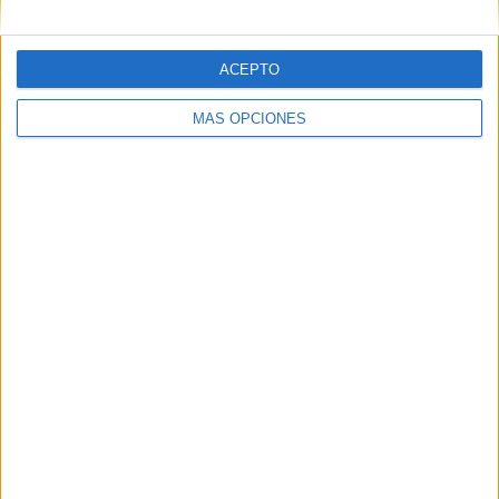
5
1
-
1
4
20,83%
4,17%
- %
4,17%
16,67%
ACEPTO
SÁBADO
DOMINGO
3
10
MÁS OPCIONES
12,5%
41,67%
Nº DE PARTIDOS POR MES
ENERO
FEBRERO
MARZO
ABRIL
MAYO
JUNIO
JULIO
3
2
3
4
1
1
-
12,5%
8,33%
12,5%
16,67%
4,17%
4,17%
- %
AGOSTO
SEPTIEMBRE
OCTUBRE
NOVIEMBRE
DICIEMBRE
2
2
3
2
1
8,33%
8,33%
12,5%
8,33%
4,17%
RANKING POR HORAS
13:00
9 (37,5%)