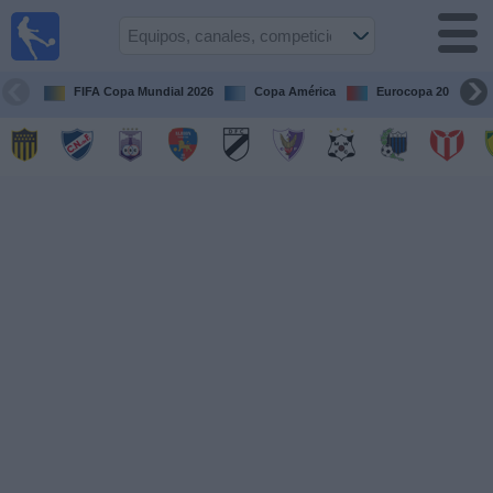
Fútbol
en vivo
Uruguay
FIFA Copa Mundial 2026
Copa América
Eurocopa 2028
Guía de
Partidos
Televisados
Próximos
Partidos
Equipos
Competiciones
Canales
Otros
Deportes