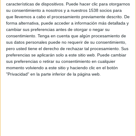
Trabzonspor
características de dispositivos. Puede hacer clic para otorgarnos
su consentimiento a nosotros y a nuestros 1538 socios para
ESPN 7
que llevemos a cabo el procesamiento previamente descrito. De
forma alternativa, puede acceder a información más detallada y
cambiar sus preferencias antes de otorgar o negar su
DATOS ESTADÍSTICOS DEL EQUIPO ALANYASPOR EN
consentimiento.
Tenga en cuenta que algún procesamiento de
TELEVISIÓN EN URUGUAY
sus datos personales puede no requerir de su consentimiento,
pero usted tiene el derecho de rechazar tal procesamiento. Sus
A fecha de hoy
9/8/2026
y desde que esta web recoge los datos
preferencias se aplicarán solo a este sitio web. Puede cambiar
estadísticos de cuándo y dónde se transmiten los partidos de
Fútbol
del
sus preferencias o retirar su consentimiento en cualquier
equipo
Alanyaspor
en
Uruguay
, que fue el
14/8/2022
, podemos dar los
momento volviendo a este sitio y haciendo clic en el botón
siguientes datos:
"Privacidad" en la parte inferior de la página web.
24
PARTIDOS TELEVISADOS
0 partidos en abierto
0%
24 partidos de pago
100%
RANKING POR CANALES