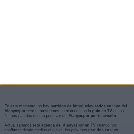
En este momento, no hay
partidos de fútbol televisados en vivo del
Alanyaspor
pero te mostramos un historial con la
guía en TV
de los
últimos partidos que se pudo ver del
Alanyaspor por televisión
.
Actualizaremos está
agenda del Alanyaspor en TV
cuando nos
confirmen desde medios oficiales, los próximos
partidos en vivo
.