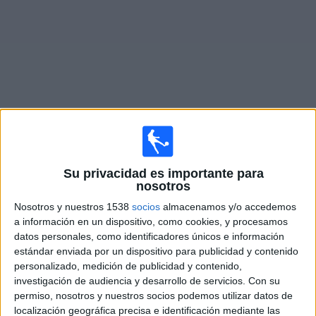
Noticias
Widget
Fixture de
Alanyaspor
en vivo
Su privacidad es importante para
×
Alanyaspor:
En este momento no hay ningún partido
nosotros
televisado. Puedes consultar el historial de partidos en
Nosotros y nuestros 1538
socios
almacenamos y/o accedemos
TV emitidos anteriormente.
a información en un dispositivo, como cookies, y procesamos
datos personales, como identificadores únicos e información
estándar enviada por un dispositivo para publicidad y contenido
Sábado, 11/4/2026
personalizado, medición de publicidad y contenido,
11:00
Superliga Turca
investigación de audiencia y desarrollo de servicios.
Con su
permiso, nosotros y nuestros socios podemos utilizar datos de
Alanyaspor
localización geográfica precisa e identificación mediante las