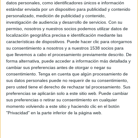
DAZN (Ver en directo)
ESPN 2
datos personales, como identificadores únicos e información
estándar enviada por un dispositivo para publicidad y contenido
personalizado, medición de publicidad y contenido,
DATOS ESTADÍSTICOS DE NFL EN TELEVISIÓN EN
investigación de audiencia y desarrollo de servicios.
Con su
URUGUAY
permiso, nosotros y nuestros socios podemos utilizar datos de
localización geográfica precisa e identificación mediante las
A fecha de hoy
9/8/2026
y desde que esta web recoge los datos
características de dispositivos. Puede hacer clic para otorgarnos
estadísticos de cuándo y dónde se televisan los partidos de
Fútbol
su consentimiento a nosotros y a nuestros 1538 socios para
Americano
de la competición
NFL
en
Uruguay
, que fue el
29/9/2015
,
que llevemos a cabo el procesamiento previamente descrito. De
podemos dar los siguientes datos:
forma alternativa, puede acceder a información más detallada y
cambiar sus preferencias antes de otorgar o negar su
426
consentimiento.
Tenga en cuenta que algún procesamiento de
sus datos personales puede no requerir de su consentimiento,
pero usted tiene el derecho de rechazar tal procesamiento. Sus
PARTIDOS TELEVISADOS
preferencias se aplicarán solo a este sitio web. Puede cambiar
1 partidos en abierto
sus preferencias o retirar su consentimiento en cualquier
0,23%
momento volviendo a este sitio y haciendo clic en el botón
425 partidos de pago
"Privacidad" en la parte inferior de la página web.
99,77%
PARTIDO MÁS REPETIDO
Tampa Bay Buccaneers - Philadelphia Eagles