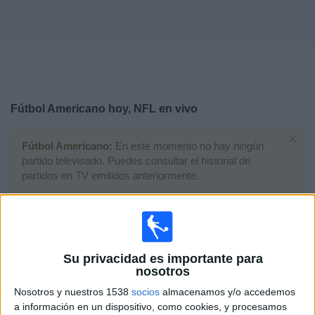
Noticias
Widget
Fútbol Americano hoy, NFL en vivo
×
Fútbol Americano:
En este momento no hay ningún
partido televisado. Puedes consultar el historial de
partidos en TV emitidos anteriormente.
Domingo, 8/2/2026
19:30
NFL
Super Bowl LX
Su privacidad es importante para
nosotros
New England Patriots
Nosotros y nuestros 1538
socios
almacenamos y/o accedemos
Seattle Seahawks
a información en un dispositivo, como cookies, y procesamos