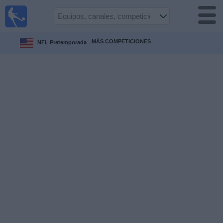
Fútbol
en vivo
Uruguay
MÁS COMPETICIONES
NFL Pretemporada
Guía de
Partidos
Televisados
Próximos
Partidos
Equipos
Competiciones
Canales
Otros
Deportes