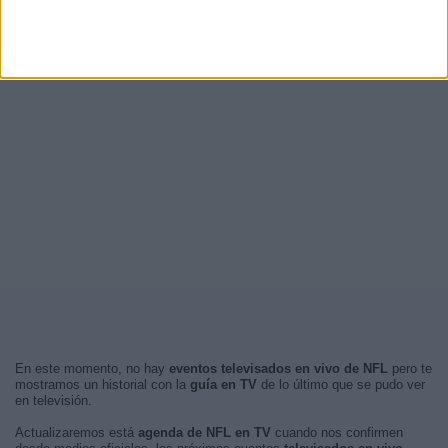
En este momento, no hay
eventos televisados en vivo de NFL
pero te
mostramos un historial con la
guía en TV
de lo último que se pudo ver
en televisión.
Actualizaremos está
agenda de NFL en TV
cuando nos confirmen