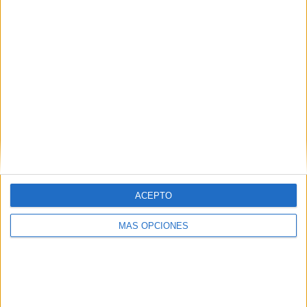
Fiyi
4 (44,44%)
Islas Salomón
3 (33,33%)
Vanuatu
3 (33,33%)
Nueva Zelanda
3 (33,33%)
Tonga
2 (22,22%)
Ver ranking completo
Ranking equipos por nº de partidos en abierto
Fiyi
4 (44,44%)
Islas Salomón
3 (33,33%)
Vanuatu
3 (33,33%)
ACEPTO
Nueva Zelanda
3 (33,33%)
Tonga
2 (22,22%)
MÁS OPCIONES
Ver ranking completo
Ranking equipos por nº de partidos Local