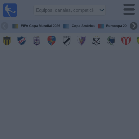
Fútbol
en vivo
Uruguay
FIFA Copa Mundial 2026
Copa América
Eurocopa 2028
Guía de
Partidos
Televisados
Próximos
Partidos
Equipos
Competiciones
Canales
Otros
Deportes