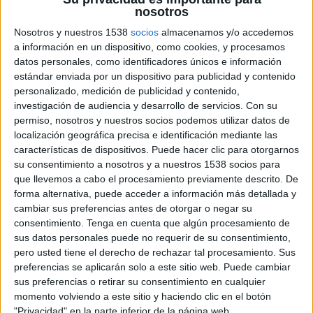
Nueva Zelanda
nosotros
Fiyi
Nosotros y nuestros 1538
socios
almacenamos y/o accedemos
OFCfootball YouTube
a información en un dispositivo, como cookies, y procesamos
datos personales, como identificadores únicos e información
Miércoles, 6/9/2023
estándar enviada por un dispositivo para publicidad y contenido
personalizado, medición de publicidad y contenido,
00:00
OFC Preolímpico
investigación de audiencia y desarrollo de servicios.
Con su
Semifinales
permiso, nosotros y nuestros socios podemos utilizar datos de
localización geográfica precisa e identificación mediante las
Nueva Zelanda
características de dispositivos. Puede hacer clic para otorgarnos
Vanuatu
su consentimiento a nosotros y a nuestros 1538 socios para
OFCfootball YouTube
que llevemos a cabo el procesamiento previamente descrito. De
forma alternativa, puede acceder a información más detallada y
04:00
OFC Preolímpico
cambiar sus preferencias antes de otorgar o negar su
Semifinales
consentimiento.
Tenga en cuenta que algún procesamiento de
sus datos personales puede no requerir de su consentimiento,
Islas Salomón
pero usted tiene el derecho de rechazar tal procesamiento. Sus
Fiyi
preferencias se aplicarán solo a este sitio web. Puede cambiar
OFCfootball YouTube
sus preferencias o retirar su consentimiento en cualquier
momento volviendo a este sitio y haciendo clic en el botón
Domingo, 3/9/2023
"Privacidad" en la parte inferior de la página web.