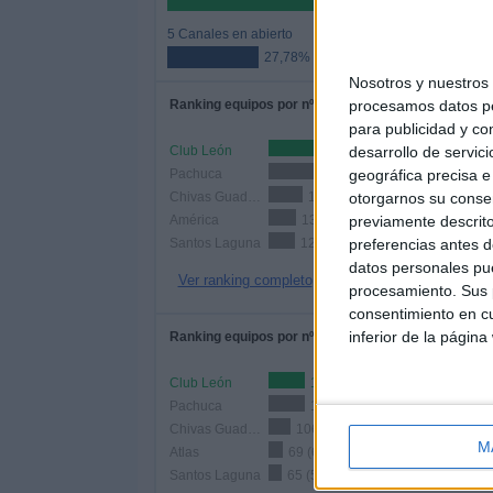
72,22%
5 Canales en abierto
27,78%
Nosotros y nuestro
procesamos datos per
Ranking equipos por nº de partidos
para publicidad y co
desarrollo de servici
Club León
239 (22,03%)
geográfica precisa e 
Pachuca
233 (21,47%)
otorgarnos su conse
Chivas Guadalajara
167 (15,39%)
previamente descrito
América
135 (12,44%)
preferencias antes d
Santos Laguna
128 (11,8%)
datos personales pue
Ver ranking completo
procesamiento. Sus p
consentimiento en cu
inferior de la página
Ranking equipos por nº de partidos Local
Club León
179 (16,5%)
Pachuca
177 (16,31%)
Chivas Guadalajara
106 (9,77%)
M
Atlas
69 (6,36%)
Santos Laguna
65 (5,99%)