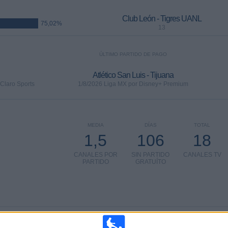
Club León - Tigres UANL
75,02%
13
ÚLTIMO PARTIDO DE PAGO
Atlético San Luis - Tijuana
 Claro Sports
1/8/2026 Liga MX por Disney+ Premium
MEDIA
DÍAS
TOTAL
1,5
106
18
CANALES POR
SIN PARTIDO
CANALES TV
PARTIDO
GRATUÍTO
TOTAL
TOTAL