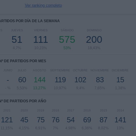
Ver ranking completo
PARTIDOS POR DÍA DE LA SEMANA
ES
JUEVES
VIERNES
SÁBADO
DOMINGO
51
111
575
200
4,7%
10,23%
53%
18,43%
Nº DE PARTIDOS POR MES
JUNIO
JULIO
AGOSTO
SEPTIEMBRE
OCTUBRE
NOVIEMBRE
DICIEMBRE
-
60
144
119
102
83
15
- %
5,53%
13,27%
10,97%
9,4%
7,65%
1,38%
Nº DE PARTIDOS POR AÑO
2021
2020
2019
2018
2017
2016
2015
2014
121
45
75
76
54
69
87
141
11,15%
4,15%
6,91%
7%
4,98%
6,36%
8,02%
13%