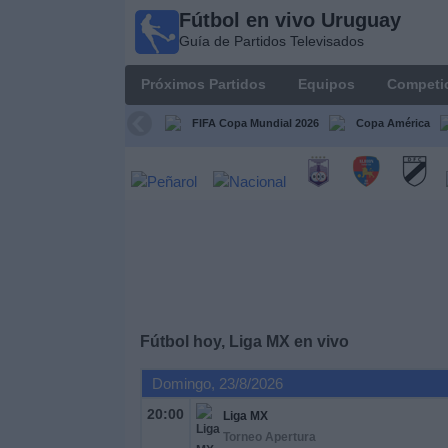
Fútbol en vivo Uruguay
Fútbol
Guía de Partidos Televisados
en vivo
Uruguay
Próximos Partidos
Equipos
Competi
Guía de
Partidos
FIFA Copa Mundial 2026
Copa América
Televisados
Próximos
Partidos
Equipos
Competiciones
Fútbol hoy, Liga MX en vivo
Canales
Domingo, 23/8/2026
20:00
Liga MX
Otros
Torneo Apertura
Deportes