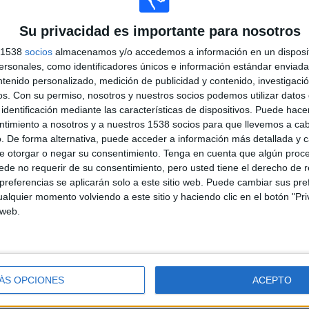
26
18
Su privacidad es importante para nosotros
Total equipos
CANALES
s 1538
socios
almacenamos y/o accedemos a información en un disposit
sonales, como identificadores únicos e información estándar enviada 
Ranking equipos por nº de partidos en abierto
ntenido personalizado, medición de publicidad y contenido, investigaci
os.
Con su permiso, nosotros y nuestros socios podemos utilizar datos 
Pachuca
88 (8,11%)
identificación mediante las características de dispositivos. Puede hacer
Club León
87 (8,02%)
ntimiento a nosotros y a nuestros 1538 socios para que llevemos a ca
Chivas Guadalajara
74 (6,82%)
. De forma alternativa, puede acceder a información más detallada y 
Necaxa
41 (3,78%)
e otorgar o negar su consentimiento.
Tenga en cuenta que algún proc
América
31 (2,86%)
de no requerir de su consentimiento, pero usted tiene el derecho de r
Ver ranking completo
referencias se aplicarán solo a este sitio web. Puede cambiar sus pref
alquier momento volviendo a este sitio y haciendo clic en el botón "Pri
 web.
Ranking equipos por nº de partidos Visitante
América
73 (6,73%)
Tigres UANL
66 (6,08%)
Pumas UNAM
65 (5,99%)
ÁS OPCIONES
ACEPTO
Santos Laguna
63 (5,81%)
Cruz Azul
62 (5,71%)