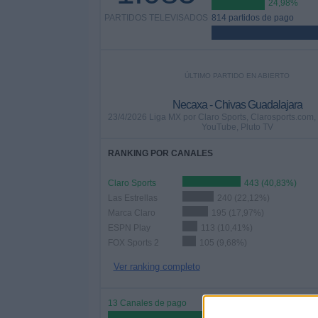
24,98%
PARTIDOS TELEVISADOS
814 partidos de pago
ÚLTIMO PARTIDO EN ABIERTO
Necaxa - Chivas Guadalajara
23/4/2026 Liga MX por Claro Sports, Clarosports.com,
YouTube, Pluto TV
RANKING POR CANALES
Claro Sports
443 (40,83%)
Las Estrellas
240 (22,12%)
Marca Claro
195 (17,97%)
ESPN Play
113 (10,41%)
FOX Sports 2
105 (9,68%)
Ver ranking completo
13 Canales de pago