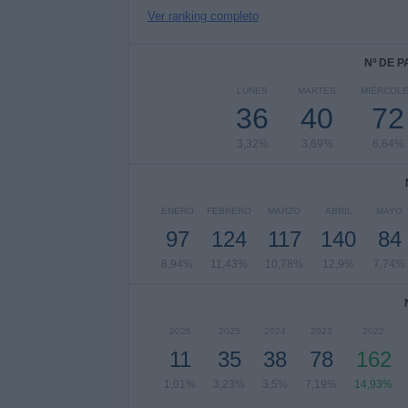
Ver ranking completo
Nº DE 
LUNES
MARTES
MIÉRCOL
36
40
72
3,32%
3,69%
6,64%
ENERO
FEBRERO
MARZO
ABRIL
MAYO
97
124
117
140
84
8,94%
11,43%
10,78%
12,9%
7,74%
2026
2025
2024
2023
2022
11
35
38
78
162
1,01%
3,23%
3,5%
7,19%
14,93%