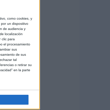
ivo, como cookies, y
por un dispositivo
ón de audiencia y
de localización
 clic para
bo el procesamiento
cambiar sus
esamiento de sus
echazar tal
erencias o retirar su
vacidad" en la parte