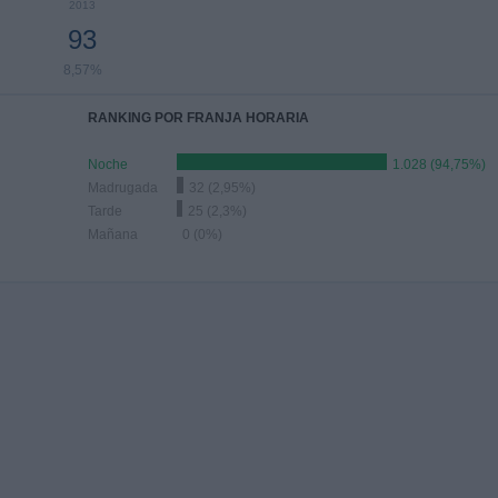
2013
93
8,57%
RANKING POR FRANJA HORARIA
Noche
1.028 (94,75%)
Madrugada
32 (2,95%)
Tarde
25 (2,3%)
Mañana
0 (0%)