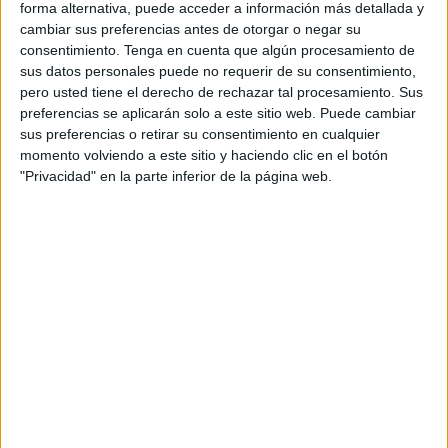
ATP Tennis TV
TyC Sports Internacional
forma alternativa, puede acceder a información más detallada y
Disney+ Premium
cambiar sus preferencias antes de otorgar o negar su
consentimiento.
Tenga en cuenta que algún procesamiento de
sus datos personales puede no requerir de su consentimiento,
Jueves, 23/7/2026
pero usted tiene el derecho de rechazar tal procesamiento. Sus
06:05
Torneo de Kitzbühel
preferencias se aplicarán solo a este sitio web. Puede cambiar
1/4 de Final
sus preferencias o retirar su consentimiento en cualquier
momento volviendo a este sitio y haciendo clic en el botón
M. Navone
"Privacidad" en la parte inferior de la página web.
Q. Halys
ATP Tennis TV
TyC Sports Internacional
Disney+ Premium
07:55
Torneo de Kitzbühel
1/4 de Final
Y. Hanfmann
S. Báez
ATP Tennis TV
TyC Sports Internacional
Disney+ Premium
09:35
Torneo de Kitzbühel