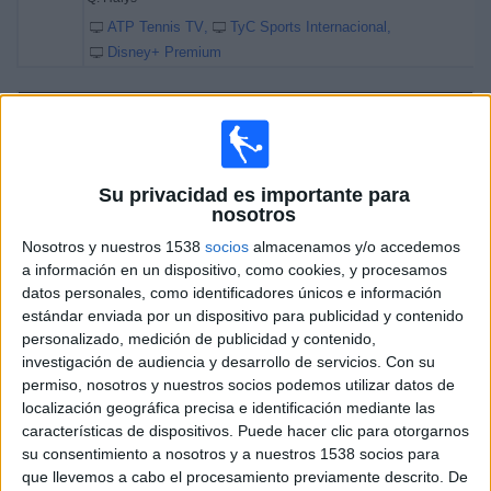
ATP Tennis TV
TyC Sports Internacional
Disney+ Premium
Viernes, 24/7/2026
07:40
Torneo de Kitzbühel
Semifinal 1
ATP 250
Su privacidad es importante para
nosotros
Y. Hanfmann
Nosotros y nuestros 1538
socios
almacenamos y/o accedemos
Q. Halys
a información en un dispositivo, como cookies, y procesamos
ATP Tennis TV
TyC Sports Internacional
datos personales, como identificadores únicos e información
Disney+ Premium
estándar enviada por un dispositivo para publicidad y contenido
personalizado, medición de publicidad y contenido,
09:40
Torneo de Kitzbühel
investigación de audiencia y desarrollo de servicios.
Con su
Semifinal 2
permiso, nosotros y nuestros socios podemos utilizar datos de
ATP 250
localización geográfica precisa e identificación mediante las
características de dispositivos. Puede hacer clic para otorgarnos
A. Bublik
su consentimiento a nosotros y a nuestros 1538 socios para
TM. Etcheverry
que llevemos a cabo el procesamiento previamente descrito. De