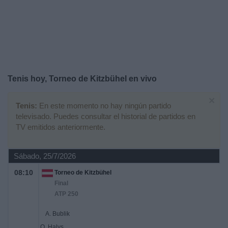
Noticias
Widget
Tenis hoy, Torneo de Kitzbühel en vivo
×
Tenis:
En este momento no hay ningún partido
televisado. Puedes consultar el historial de partidos en
TV emitidos anteriormente.
Sábado, 25/7/2026
08:10
Torneo de Kitzbühel
Final
ATP 250
A. Bublik
Q. Halys