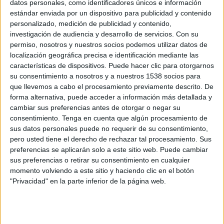
datos personales, como identificadores únicos e información
ATP Tennis TV
estándar enviada por un dispositivo para publicidad y contenido
personalizado, medición de publicidad y contenido,
investigación de audiencia y desarrollo de servicios.
Con su
Domingo, 1/11/2026
permiso, nosotros y nuestros socios podemos utilizar datos de
00:00
Torneo de Pekín
localización geográfica precisa e identificación mediante las
características de dispositivos. Puede hacer clic para otorgarnos
1ª Ronda
su consentimiento a nosotros y a nuestros 1538 socios para
ATP 500
que llevemos a cabo el procesamiento previamente descrito. De
ATP Tennis TV
forma alternativa, puede acceder a información más detallada y
cambiar sus preferencias antes de otorgar o negar su
consentimiento.
Tenga en cuenta que algún procesamiento de
Más días
sus datos personales puede no requerir de su consentimiento,
pero usted tiene el derecho de rechazar tal procesamiento. Sus
preferencias se aplicarán solo a este sitio web. Puede cambiar
DATOS ESTADÍSTICOS DE TORNEO DE PEKÍN EN
sus preferencias o retirar su consentimiento en cualquier
TELEVISIÓN EN URUGUAY
momento volviendo a este sitio y haciendo clic en el botón
"Privacidad" en la parte inferior de la página web.
A fecha de hoy
7/8/2026
y desde que esta web recoge los datos
estadísticos de cuándo y dónde se televisan los partidos de
Tenis
de la
competición
Torneo de Pekín
en
Uruguay
, que fue el
28/9/2023
, podemos
dar los siguientes datos: