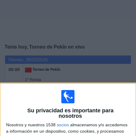
Noticias
Widget
Tenis hoy, Torneo de Pekín en vivo
Viernes, 30/10/2026
00:00
Torneo de Pekín
1ª Ronda
ATP 500
ATP Tennis TV
Sábado, 31/10/2026
Su privacidad es importante para
nosotros
00:00
Torneo de Pekín
Nosotros y nuestros 1538
socios
almacenamos y/o accedemos
1ª Ronda
a información en un dispositivo, como cookies, y procesamos
ATP 500