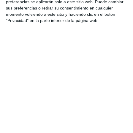
preferencias se aplicarán solo a este sitio web. Puede cambiar
Domingo, 6/9/2026
sus preferencias o retirar su consentimiento en cualquier
momento volviendo a este sitio y haciendo clic en el botón
06:10
Superbike
"Privacidad" en la parte inferior de la página web.
G.P. Francia (Magny-Cours)
Carrera Superpole
ESPN
Disney+ Premium
09:00
Superbike
G.P. Francia (Magny-Cours)
Carrera 2
ESPN
Disney+ Premium
Sábado, 26/9/2026
06:15
Superbike
G.P. Italia (Cremona)
Superpole
ESPN
Disney+ Premium
10:30
Superbike