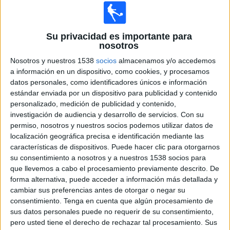
Noticias
Su privacidad es importante para
nosotros
Widget
Nosotros y nuestros 1538
socios
almacenamos y/o accedemos
a información en un dispositivo, como cookies, y procesamos
Motociclismo hoy, Superbike en vivo
datos personales, como identificadores únicos e información
estándar enviada por un dispositivo para publicidad y contenido
Sábado, 5/9/2026
personalizado, medición de publicidad y contenido,
investigación de audiencia y desarrollo de servicios.
Con su
06:15
Superbike
permiso, nosotros y nuestros socios podemos utilizar datos de
G.P. Francia (Magny-Cours)
localización geográfica precisa e identificación mediante las
Superpole
características de dispositivos. Puede hacer clic para otorgarnos
su consentimiento a nosotros y a nuestros 1538 socios para
ESPN
Disney+ Premium
que llevemos a cabo el procesamiento previamente descrito. De
10:30
Superbike
forma alternativa, puede acceder a información más detallada y
cambiar sus preferencias antes de otorgar o negar su
G.P. Francia (Magny-Cours)
consentimiento.
Tenga en cuenta que algún procesamiento de
Carrera 1
sus datos personales puede no requerir de su consentimiento,
ESPN
Disney+ Premium
pero usted tiene el derecho de rechazar tal procesamiento. Sus