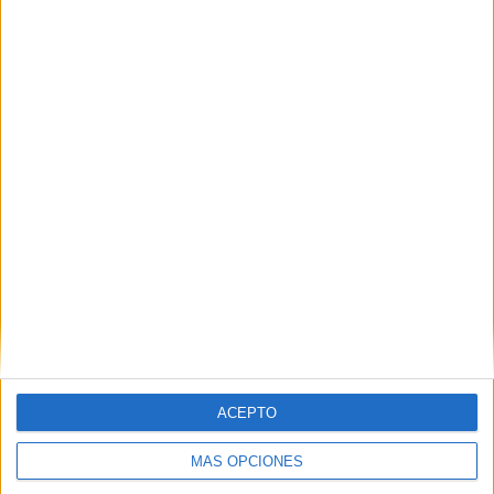
G.P. Italia (Cremona)
Carrera 1
ESPN
Disney+ Premium
ACEPTO
MÁS OPCIONES