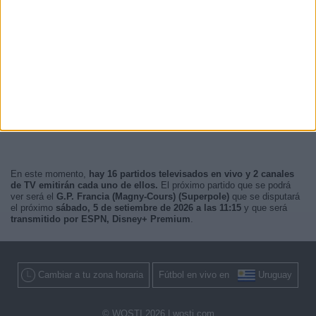
En este momento,
hay 16 partidos televisados en vivo y 2 canales
de TV emitirán cada uno de ellos.
El próximo partido que se podrá
ver será el
G.P. Francia (Magny-Cours) (Superpole)
que se disputará
el próximo
sábado, 5 de setiembre de 2026 a las 11:15
y que será
transmitido por ESPN, Disney+ Premium
.
Cambiar a tu zona horaria
Fútbol en vivo en
Uruguay
© WOSTI 2026 |
wosti.com