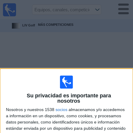
Fútbol
en vivo
Uruguay
MÁS COMPETICIONES
LIV Golf
Guía de
Partidos
Televisados
Próximos
Partidos
Equipos
Competiciones
Su privacidad es importante para
nosotros
Canales
Nosotros y nuestros 1538
socios
almacenamos y/o accedemos
a información en un dispositivo, como cookies, y procesamos
datos personales, como identificadores únicos e información
Otros
estándar enviada por un dispositivo para publicidad y contenido
Deportes