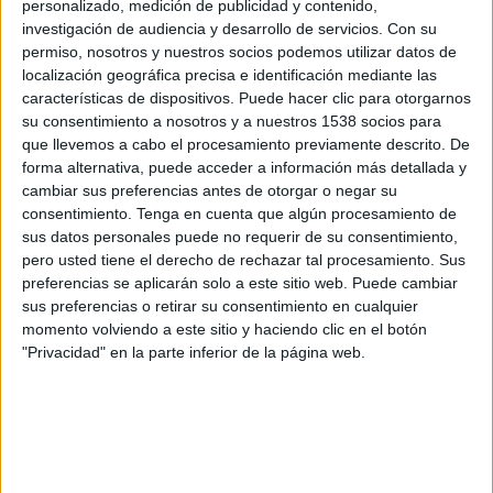
personalizado, medición de publicidad y contenido,
investigación de audiencia y desarrollo de servicios.
Con su
permiso, nosotros y nuestros socios podemos utilizar datos de
Noticias
localización geográfica precisa e identificación mediante las
características de dispositivos. Puede hacer clic para otorgarnos
Widget
su consentimiento a nosotros y a nuestros 1538 socios para
que llevemos a cabo el procesamiento previamente descrito. De
forma alternativa, puede acceder a información más detallada y
¿Dónde ver Golf en Uruguay?
cambiar sus preferencias antes de otorgar o negar su
consentimiento.
Tenga en cuenta que algún procesamiento de
Partidos de hoy viernes, 7/8/2026
sus datos personales puede no requerir de su consentimiento,
13:30
LIV Golf
pero usted tiene el derecho de rechazar tal procesamiento. Sus
preferencias se aplicarán solo a este sitio web. Puede cambiar
DSPORTS+ Plus (313/1313)
DGO
Paramount+
sus preferencias o retirar su consentimiento en cualquier
DAZN (Ver en directo)
momento volviendo a este sitio y haciendo clic en el botón
"Privacidad" en la parte inferior de la página web.