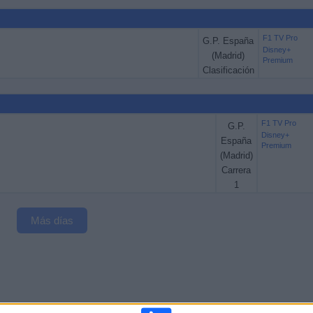
F1 TV Pro
G.P. España
Disney+
(Madrid)
Premium
Clasificación
F1 TV Pro
G.P.
Disney+
España
Premium
(Madrid)
Carrera
1
Más días