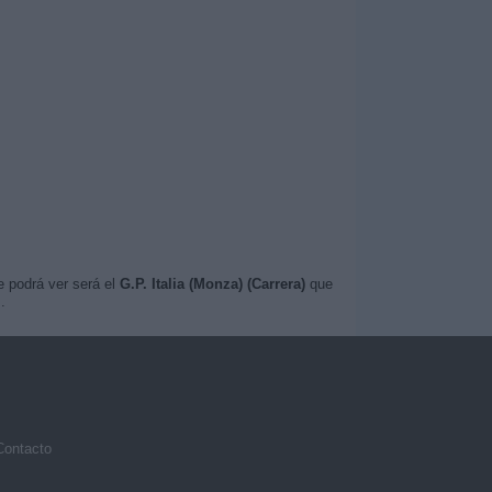
e podrá ver será el
G.P. Italia (Monza) (Carrera)
que
m
.
Contacto