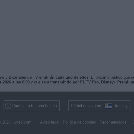
ivo y 2 canales de TV emitirán cada uno de ellos.
El próximo partido que s
 2026 a las 0:00
y que será
transmitido por F1 TV Pro, Disney+ Premiu
Cambiar a tu zona horaria
Fútbol en vivo en
Uruguay
 2026 |
wosti.com
Aviso legal
Política de cookies
Recomendados