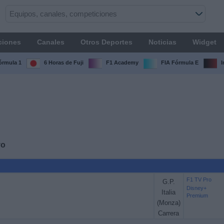
ciones
Canales
Otros Deportes
Noticias
Widget
órmula 1
6 Horas de Fuji
F1 Academy
FIA Fórmula E
I
vo
F1 TV Pro
G.P.
Disney+
Italia
Premium
(Monza)
Carrera