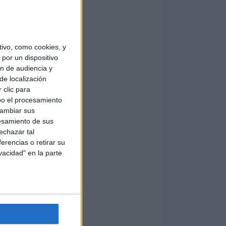
ivo, como cookies, y
por un dispositivo
ón de audiencia y
de localización
 clic para
bo el procesamiento
cambiar sus
esamiento de sus
echazar tal
erencias o retirar su
vacidad" en la parte