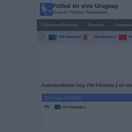
Fútbol en vivo Uruguay
Fútbol
Guía de Partidos Televisados
en vivo
Uruguay
Próximos Partidos
Equipos
Competi
Guía de
Partidos
FIA Fórmula 2
FIA Fórmula 3
F
Televisados
Próximos
Partidos
Equipos
Automovilismo hoy, FIA Fórmula 2 en vi
Competiciones
Domingo, 6/9/2026
PD
FIA Fórmula 2
Canales
Otros
Deportes