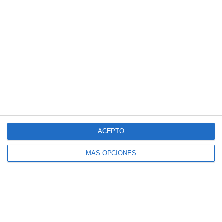
J. Sinner
21 (5,59%)
S. Tsitsipas
20 (5,32%)
C. Ruud
19 (5,05%)
N. Djokovic
17 (4,52%)
Ver ranking completo
Ranking equipos por nº de partidos en abierto
Ver ranking completo
ACEPTO
Ranking equipos por nº de partidos Local
MÁS OPCIONES
N. Djokovic
16 (4,26%)
J. Sinner
14 (3,72%)
L. Musetti
11 (2,93%)
S. Tsitsipas
10 (2,66%)
H. Hurkacz
9 (2,39%)
Ver ranking completo