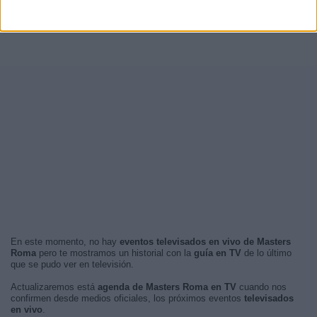
En este momento, no hay
eventos televisados en vivo de Masters
Roma
pero te mostramos un historial con la
guía en TV
de lo último
que se pudo ver en televisión.
Actualizaremos está
agenda de Masters Roma en TV
cuando nos
confirmen desde medios oficiales, los próximos eventos
televisados
en vivo
.