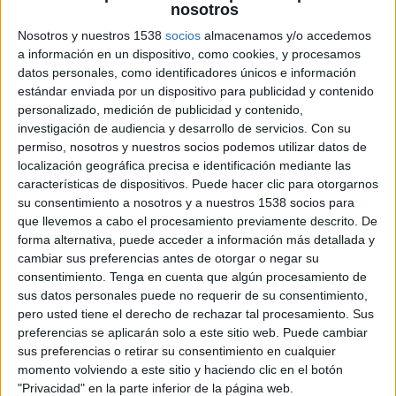
nosotros
ATP Tennis TV
ESPN
Disney+ Premium
Nosotros y nuestros 1538
socios
almacenamos y/o accedemos
a información en un dispositivo, como cookies, y procesamos
Sábado, 16/5/2026
datos personales, como identificadores únicos e información
estándar enviada por un dispositivo para publicidad y contenido
11:05
Masters Roma
personalizado, medición de publicidad y contenido,
Semifinal 2
investigación de audiencia y desarrollo de servicios.
Con su
ATP Masters 1000
permiso, nosotros y nuestros socios podemos utilizar datos de
localización geográfica precisa e identificación mediante las
J. Sinner
características de dispositivos. Puede hacer clic para otorgarnos
D. Medvedev
su consentimiento a nosotros y a nuestros 1538 socios para
ATP Tennis TV
ESPN
Disney+ Premium
que llevemos a cabo el procesamiento previamente descrito. De
forma alternativa, puede acceder a información más detallada y
Viernes, 15/5/2026
cambiar sus preferencias antes de otorgar o negar su
consentimiento.
Tenga en cuenta que algún procesamiento de
10:45
Masters Roma
sus datos personales puede no requerir de su consentimiento,
Semifinal 1
pero usted tiene el derecho de rechazar tal procesamiento. Sus
ATP Masters 1000
preferencias se aplicarán solo a este sitio web. Puede cambiar
sus preferencias o retirar su consentimiento en cualquier
C. Ruud
momento volviendo a este sitio y haciendo clic en el botón
L. Darderi
"Privacidad" en la parte inferior de la página web.